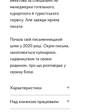
Бекетова за спеціальністю
менеджерки готельного,
курортного й туристського
сервісу. Але завжди мріяла
писати.
Почала свій письменницький
шлях у 2020 році. Окрім письма,
захоплюється кулінарією,
садівництвом та своєю
родиною, про що розповідає у
своєму блозі.
Характеристики
Тип книжки: паперова
Над книжкою працювали:
Мова книжки: українська
Видавництво: ВД «ОРЛАНДО»