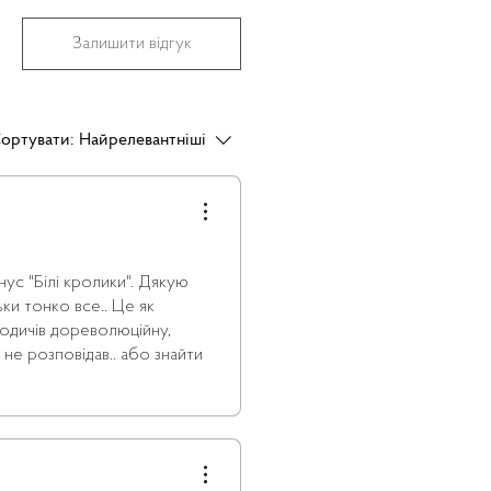
Залишити відгук
ортувати:
Найрелевантніші
ус "Білі кролики". Дякую
ьки тонко все.. Це як
родичів дореволюційну,
и не розповідав.. або знайти
не далеко не кожна книга так
, дочитуючи. Якась
ні реальність. портал в