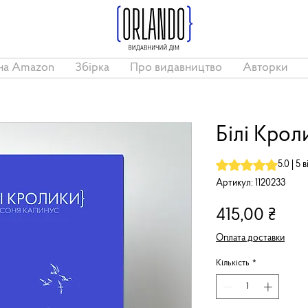
на Amazon
Збірка
Про видавництво
Авторки
Білі Крол
Рейтинг: 5.0 із 5 з
5.0 | 5 
Артикул: 1120233
Цін
415,00 ₴
Оплата доставки
Кількість
*