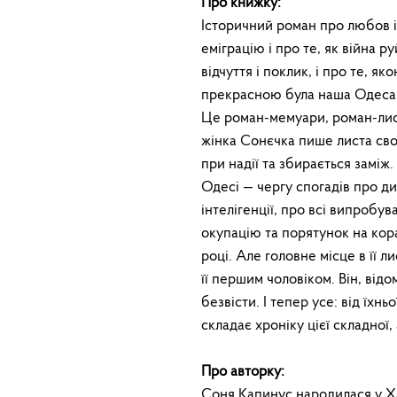
Про книжку:
Історичний роман про любов і 
еміграцію і про те, як війна р
відчуття і поклик, і про те, я
прекрасною була наша Одеса с
Це роман-мемуари, роман-лист
жінка Сонєчка пише листа сво
при надії та збирається заміж.
Одесі — чергу спогадів про ди
інтелігенції, про всі випробу
окупацію та порятунок на кораб
році. Але головне місце в її ли
її першим чоловіком. Він, від
безвісти. І тепер усе: від їхнь
складає хроніку цієї складної
Про авторку:
Соня Капинус народилася у Хар