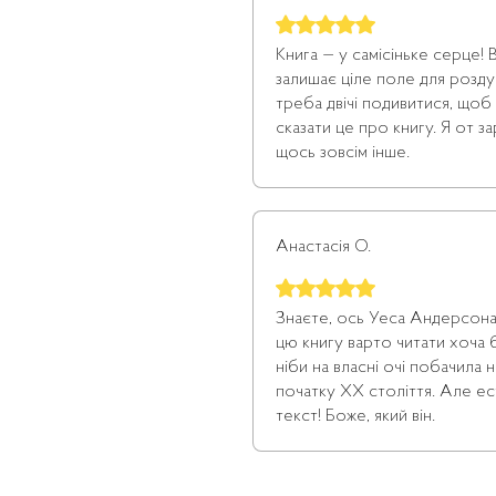
Оцінка: 5 із 5 зірочок.
Книга — у самісіньке серце! 
залишає ціле поле для роздумі
треба двічі подивитися, щоб
сказати це про книгу. Я от з
щось зовсім інше.
Анастасія О.
Оцінка: 5 із 5 зірочок.
Знаєте, ось Уеса Андерсона 
цю книгу варто читати хоча б
ніби на власні очі побачила
початку ХХ століття. Але ест
текст! Боже, який він.