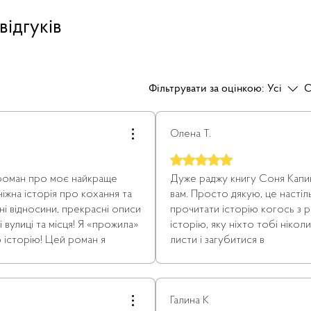
 відгуків
Фільтрувати за оцінкою:
Усі
С
Олена Т.
Оцінка: 5 із 5 зірочок.
 роман про моє найкраще
Дуже раджу книгу Соня Капин
 ніжна історія про кохання та
вам. Просто дякую, це настіл
ні відносини, прекрасні описи
прочитати історію когось з 
і вулиці та місця! Я «прожила»
історію, яку ніхто тобі нікол
 історію! Цей роман я
листи і загубитися в
і, душевні і надзвичайно
них, з подивом.. жадібно. Ме
роман я буду обов’язково
сильно схвильовує. Я плакала
 Мудра та тепла, естетична та
паралельна дуже зрозуміла ме
Галина К
ів! Браво !!!
забуте. Хочу ще) Пишіть ще)