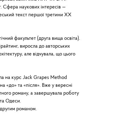
г. Сфера наукових інтересів —
деський текст першої третини XX
гічний факультет (друга вища освіта).
ірайтинг, виросла до авторських
хітектуру, але відчувала, що цього
ла на курс Jack Grapes Method
 на «до» та «після». Вже у вересні
тного роману, а завершувала роботу
та Одеси.
 другим романом.