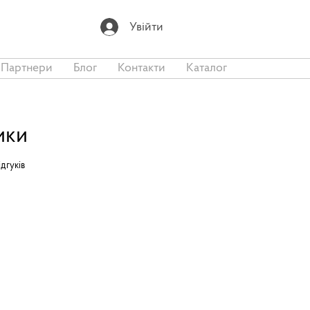
Увійти
Партнери
Блог
Контакти
Каталог
ики
ірок на основі 5 відгуків
відгуків
а