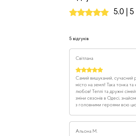
Оцінка: 5 із 5 зірочок.
5.0 | 5
5 відгуків
Світлана
Оцінка: 5 із 5 зірочок.
Самий вишуканий, сучасний
місто на землі! Така тонка та
любов! Теплі та дружні сімей
зміни сезонів в Одесі, знайом
з головними героями всю цю
розібрала на цитати-такі мудр
влучні своєю правдою! Цей 
рекомендувати своїй доньці!
Альона М.
вишукана історія життя одесит