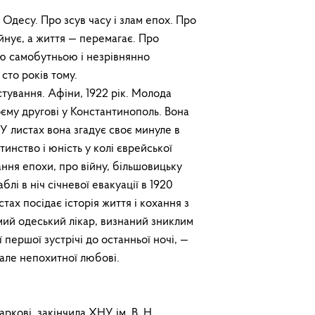
Юридичний супр
Айдентика видавн
Одесу. Про зсув часу і злам епох. Про
уйнує, а життя — перемагає. Про
кою самобутньою і незрівнянно
то років тому.
ування. Афіни, 1922 рік. Молода
єму другові у Константинополь. Вона
 У листах вона згадує своє минуле в
тинство і юність у колі єврейської
вання епохи, про війну, більшовицьку
лі в ніч січневої евакуації в 1920
стах посідає історія життя і кохання з
омий одеський лікар, визнаний зниклим
ої першої зустрічі до останньої ночі, —
, але непохитної любові.
кові, закінчила ХНУ ім. В. Н.