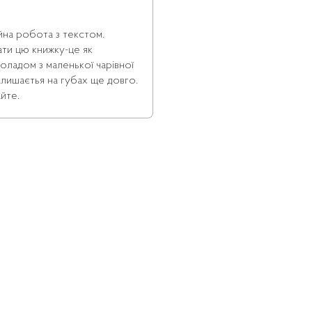
ійна робота з текстом.
ати цю книжку-це як
оладом з маленької чарівної
алишаєтья на губах ще довго.
йте.