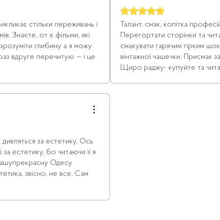
Оцінка: 5 із 5 зірочок.
Викликає стільки переживань і
Талант, смак, копітка профес
в. Знаєте, от є фільми, які
Перегортати сторінки та чит
 зрозуміти глибину а я можу
смакувати гарячим гірким шок
араз вдруге перечитую — і це
вінтажної чашечки. Присмак з
Щиро раджу- купуйте та чита
дивляться за естетику. Ось
 за естетику, бо читаючи її я
 нашупрекрасну Одесу
етика, звісно, не все. Сам