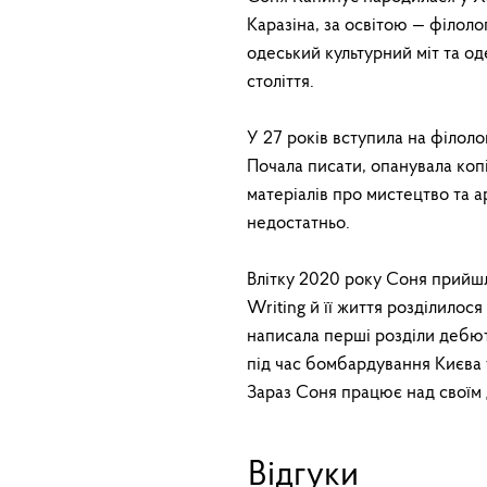
Каразіна, за освітою — філоло
одеський культурний міт та о
століття.
У 27 років вступила на філоло
Почала писати, опанувала коп
матеріалів про мистецтво та ар
недостатньо.
Влітку 2020 року Соня прийш
Writing й її життя розділилося
написала перші розділи дебю
під час бомбардування Києва 
Зараз Соня працює над своїм
Відгуки