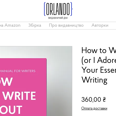
на Amazon
Збірка
Про видавництво
Авторки
How to W
(or I Ador
Your Essen
Writing
Цін
360,00 ₴
Оплата доставки