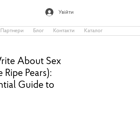
Увійти
Партнери
Блог
Контакти
Каталог
rite About Sex
e Ripe Pears):
tial Guide to
а