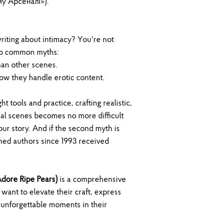
у Арсеналі»).
riting about intimacy? You're not
wo common myths:
than other scenes.
 how they handle erotic content.
ht tools and practice, crafting realistic,
al scenes becomes no more difficult
our story. And if the second myth is
ed authors since 1993 received
Adore Ripe Pears)
is a comprehensive
want to elevate their craft, express
 unforgettable moments in their