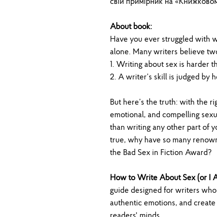
свій примірник на «Книжковом
About book:
Have you ever struggled with w
alone. Many writers believe t
1. Writing about sex is harder 
2. A writer’s skill is judged by
But here’s the truth: with the rig
emotional, and compelling sexu
than writing any other part of y
true, why have so many renown
the Bad Sex in Fiction Award?
How to Write About Sex (or I 
guide designed for writers who 
authentic emotions, and create
readers' minds.