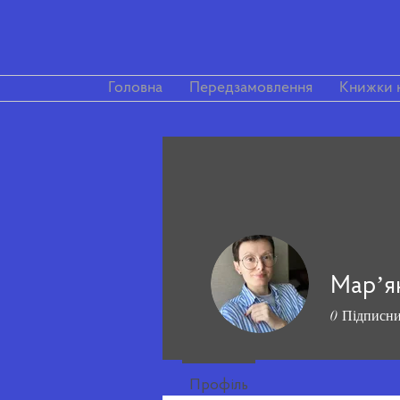
Головна
Передзамовлення
Книжки 
Марʼя
0
Підписн
Профіль