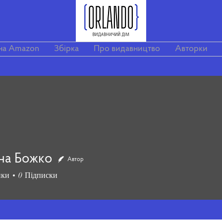
на Amazon
Збірка
Про видавництво
Авторки
на Божко
Автор
ики
0
Підписки