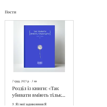
Пости
7 груд. 2023 р.
∙
5
хв
Розділ із книги: «Так
убивати вміють тільки
діти»
9. Я і мої задоволення Я